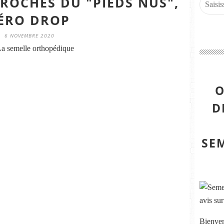
PROCHES DU "PIEDS NUS",
ÉRO DROP
6 NOVEMBRE 2020
a semelle orthopédique
O
D
SE
Bienven