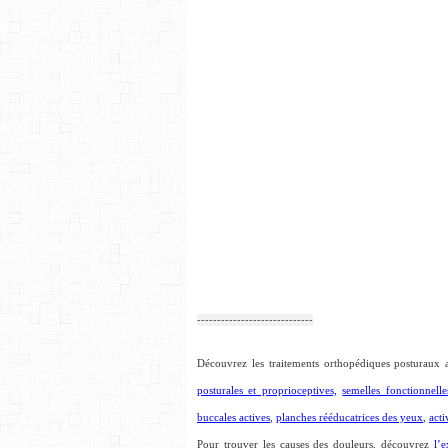
-----------------------------
Découvrez les traitements orthopédiques posturaux a
posturales et proprioceptives,
semelles fonctionnelle
buccales actives
,
planches rééducatrices des yeux
,
acti
Pour trouver les causes des douleurs, découvrez
l’