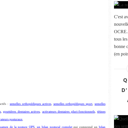
C'est a
nouvel
OCRE. U
tous les
bonne c
(en poi
Q
D
ctifs :
semelles orthopédiques actives
,
semelles orthopédiques sport
,
semelles
s
,
gouttières dentaires actives
,
activateurs dentaires pluri-fonctionnels
,
tétines
vateurs posturaux
.
examen de la posture OPS
,
un bilan postural complet
qui comprend un
bilan