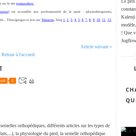
Le prix
 sur le site
posturoshop.
constan
mique)
est accessible aux professionnels de la santé : physiothérapeutes,
Kalenji
rtifs…Témoignages et avis sur
Wanarun
, blog
1
,
2
,
3
,
4
,
5
,
6
,
7
,
8
,
9
,
10
,
11
,
12
,
modèle,
! Que v
Jogflow
Article suivant »
Retour à l'accueil
E
ost
0
CH
QU
emelles orthopédiques, différents articles sur les types de
lats,...), la physiologie du pied, la semelle orthopédique