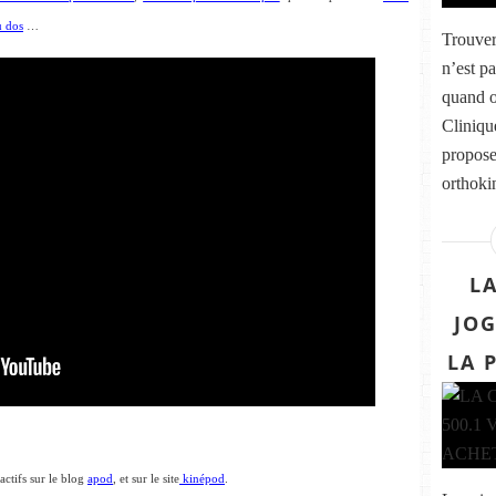
u dos
…
Trouver
n’est pa
quand o
Cliniqu
propose
orthokin
L
JOG
LA 
actifs sur le blog
apod
, et sur le site
kinépod
.