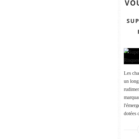
VOU
SUP
Les cha
un long
rudimen
marquan
l'émerg
dotées 