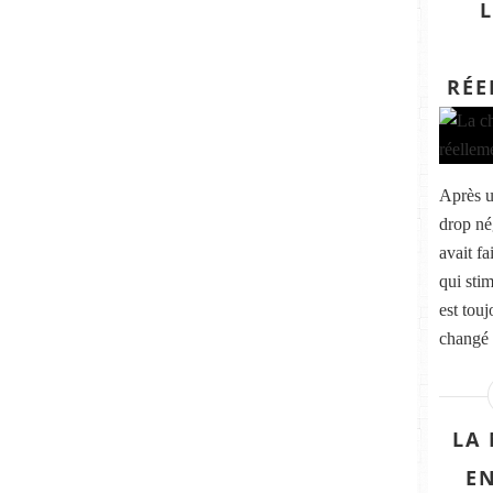
RÉE
Après u
drop né
avait f
qui sti
est touj
changé 
LA
E