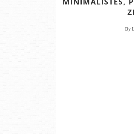
MINIMALISTES, 
Z
By L