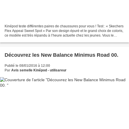
Kinépod teste différentes paires de chaussures pour vous ! Test : « Skechers
Flex Appeal Sweet Spot » Par son design épuré et le grand choix de coloris,
ce modèle est très répandu à l’heure actuelle chez les jeunes. Vous le
retrouverez aussi aux pieds...
Découvrez les New Balance Minimus Road 00.
Publié le 08/01/2016 à 12:00
Par
Avis semelle Kinépod - utilisareur