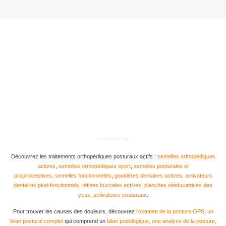
-------------
Découvrez les traitements orthopédiques posturaux actifs :
semelles orthopédiques
actives
,
semelles orthopédiques sport
,
semelles posturales et
proprioceptives,
semelles fonctionnelles
,
gouttières dentaires actives
,
activateurs
dentaires pluri-fonctionnels
,
tétines buccales actives
,
planches rééducatrices des
yeux
,
activateurs posturaux
.
Pour trouver les causes des douleurs, découvrez
l’examen de la posture OPS
,
un
bilan postural complet
qui comprend un
bilan podologique, une analyse de la posture,