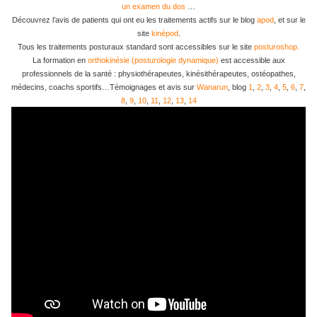
un examen du dos
…
Découvrez l’avis de patients qui ont eu les traitements actifs sur le blog
apod
, et sur le
site
kinépod
.
Tous les traitements posturaux standard sont accessibles sur le site
posturoshop.
La formation en
orthokinésie (posturologie dynamique)
est accessible aux
professionnels de la santé : physiothérapeutes, kinésithérapeutes, ostéopathes,
médecins, coachs sportifs…Témoignages et avis sur
Wanarun
, blog
1
,
2
,
3
,
4
,
5
,
6
,
7
,
8
,
9
,
10
,
11
,
12
,
13
,
14