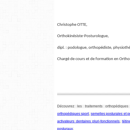
Christophe OTTE,
Orthokinésiste-Posturologue,
dipl. : podologue, orthopédiste, physiot
Chargé de cours et de formation en Ortho
--------------------------------------------------------------
Découvrez les traitements orthopédiques
orthopédiques sport
,
semelles posturales et p
activateurs dentaires pluri-fonctionnels
,
téti
posturaux
.