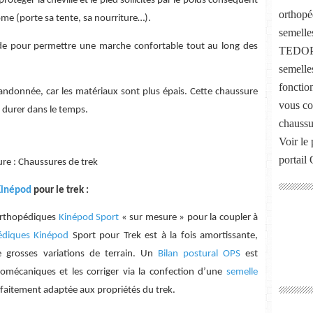
protéger la cheville et le pied sollicités par le poids conséquent
orthopé
e (porte sa tente, sa nourriture…).
semelle
gide pour permettre une marche confortable tout au long des
TEDOP, 
semelle
fonctio
randonnée, car les matériaux sont plus épais. Cette chaussure
vous co
ur durer dans le temps.
chaussu
Voir le 
portail
ure : Chaussures de trek
Kinépod
pour le trek :
 orthopédiques
Kinépod Sport
« sur mesure » pour la coupler à
édiques Kinépod
Sport pour Trek est à la fois amortissante,
de grosses variations de terrain. Un
Bilan postural OPS
est
iomécaniques et les corriger via la confection d’une
semelle
faitement adaptée aux propriétés du trek.