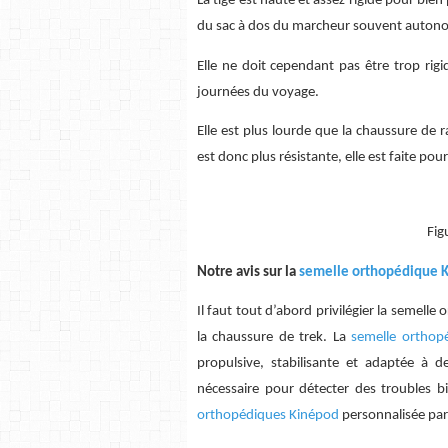
La tige est haute et assez rigide pour bien 
du sac à dos du marcheur souvent autonom
Elle ne doit cependant pas être trop ri
journées du voyage.
Elle est plus lourde que la chaussure de 
est donc plus résistante, elle est faite po
Fig
Notre avis sur la
semelle orthopédique 
Il faut tout d’abord privilégier la semelle
la chaussure de trek. La
semelle orthop
propulsive, stabilisante et adaptée à 
nécessaire pour détecter des troubles b
orthopédiques Kinépod
personnalisée par