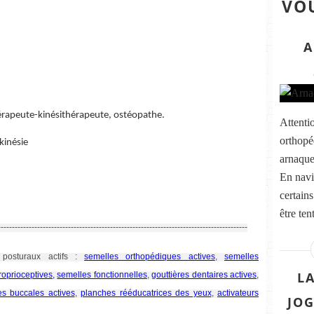
VOU
A
hérapeute-kinésithérapeute, ostéopathe.
Attenti
orthopéd
kinésie
arnaque
En navi
certain
être ten
-----------------------------------------------------------------------------------------
 posturaux actifs :
semelles orthopédiques actives
,
semelles
L
roprioceptives,
semelles fonctionnelles
,
gouttières dentaires actives
,
nes buccales actives
,
planches rééducatrices des yeux
,
activateurs
JOG