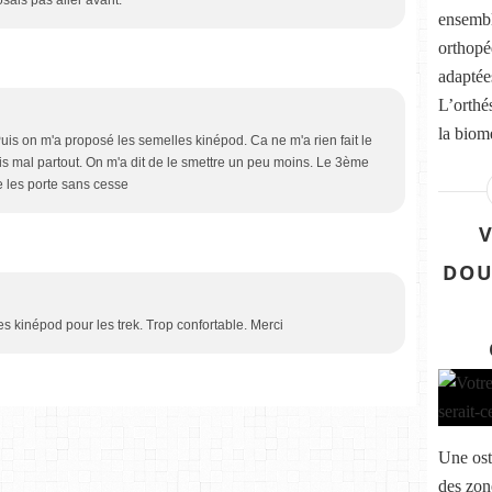
osais pas aller avant.
ensembl
orthopéd
adaptée
L’orthés
la biom
. Puis on m'a proposé les semelles kinépod. Ca ne m'a rien fait le
is mal partout. On m'a dit de le smettre un peu moins. Le 3ème
je les porte sans cesse
DOU
es kinépod pour les trek. Trop confortable. Merci
Une ost
des zon