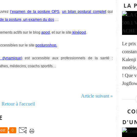
LA 
ouvrez
l’examen de la posture OPS
,
un bilan postural complet
qui
 de la posture, un examen du dos
…
tements actifs sur le blog
apod
, et sur le site
kinépod
.
Le prix
ccessibles sur le site
posturoshop.
constan
ie dynamique)
est accessible aux professionnels de la santé :
Kalenji
athes, médecins, coachs sportifs…
modèle,
! Que v
Jogflow
Article suivant »
Retour à l'accueil
CO
E
D'UN
ost
0