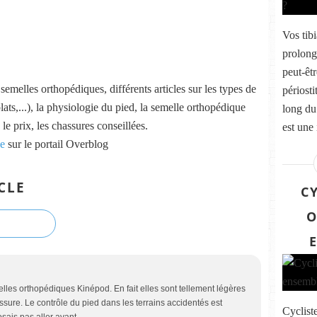
Vos tib
prolong
peut-êtr
emelles orthopédiques, différents articles sur les types de
périosti
lats,...), la physiologie du pied, la semelle orthopédique
long du
 le prix, les chassures conseillées.
est une
ue
sur le portail Overblog
CLE
C
O
melles orthopédiques Kinépod. En fait elles sont tellement légères
ssure. Le contrôle du pied dans les terrains accidentés est
Cyclist