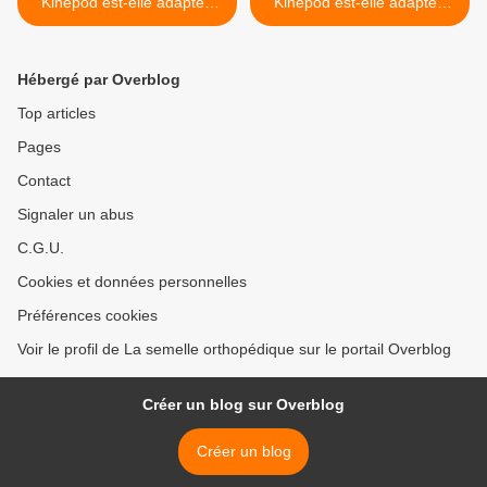
Kinépod est-elle adaptée
Kinépod est-elle adaptée
pour la haute montagne et
pour la promenade ? Notre
l’alpinisme ? Notre avis !
avis ! >
Hébergé par Overblog
Top articles
Pages
Contact
Signaler un abus
C.G.U.
Cookies et données personnelles
Préférences cookies
Voir le profil de La semelle orthopédique sur le portail Overblog
Créer un blog sur Overblog
Créer un blog