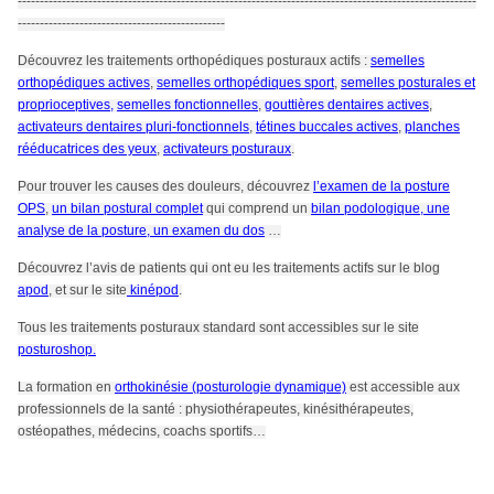
--------------------------------------------------------------------------------------------------------
-----------------------------------------------
Découvrez les traitements orthopédiques posturaux actifs :
semelles
orthopédiques actives
,
semelles orthopédiques sport
,
semelles posturales et
proprioceptives,
semelles fonctionnelles
,
gouttières dentaires actives
,
activateurs dentaires pluri-fonctionnels
,
tétines buccales actives
,
planches
rééducatrices des yeux
,
activateurs posturaux
.
Pour trouver les causes des douleurs, découvrez
l’examen de la posture
OPS
,
un bilan postural complet
qui comprend un
bilan podologique, une
analyse de la posture, un examen du dos
…
Découvrez l’avis de patients qui ont eu les traitements actifs sur le blog
apod
, et sur le site
kinépod
.
Tous les traitements posturaux standard sont accessibles sur le site
posturoshop.
La formation en
orthokinésie (posturologie dynamique)
est accessible aux
professionnels de la santé : physiothérapeutes, kinésithérapeutes,
ostéopathes, médecins, coachs sportifs…