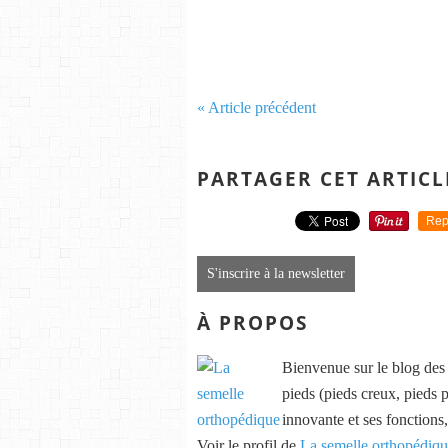
« Article précédent
PARTAGER CET ARTICL
Rep
S'inscrire à la newsletter
À PROPOS
Bienvenue sur le blog des s
pieds (pieds creux, pieds p
innovante et ses fonctions,
Voir le profil de
La semelle orthopédiq