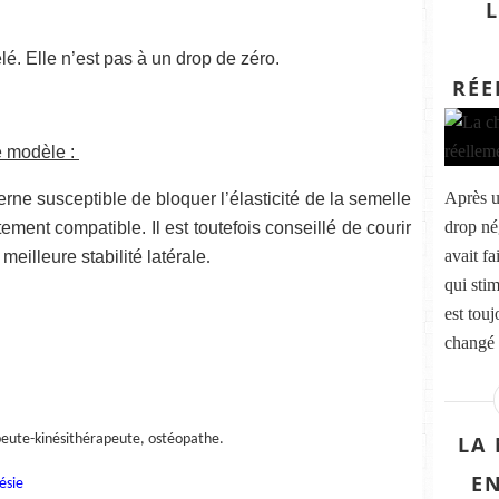
é. Elle n’est pas à un drop de zéro.
RÉE
e modèle :
Après u
rne susceptible de bloquer l’élasticité de la semelle
drop né
tement compatible. Il est toutefois conseillé de courir
avait f
meilleure stabilité latérale
.
qui sti
est touj
changé 
apeute-kinésithérapeute, ostéopathe.
LA
E
ésie