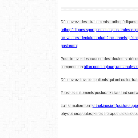
--------------------------------------------------------------
Découvrez les traitements orthopédiques
orthopédiques sport
,
semelles posturales et p
activateurs dentaires pluri-fonctionnels
,
téti
posturaux
.
Pour trouver les causes des douleurs, déc
comprend un
bilan podologique, une analyse
Découvrez l’avis de patients qui ont eu les trai
Tous les traitements posturaux standard sont a
La formation en
orthokinésie (posturolog
physiothérapeutes, kinésithérapeutes, ostéop