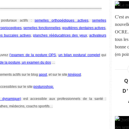
-----------------------------------------------------------------------------------------
C'est a
 posturaux actifs :
semelles orthopédiques actives
,
semelles
nouvel
roprioceptives,
semelles fonctionnelles
,
gouttières dentaires actives
,
OCRE. U
nes buccales actives
,
planches rééducatrices des yeux
,
activateurs
tous les
bonne c
(en poi
ouvrez
l’examen de la posture OPS
,
un bilan postural complet
qui
 de la posture, un examen du dos
…
tements actifs sur le blog
apod
, et sur le site
kinépod
.
Q
ccessibles sur le site
posturoshop.
D
ie dynamique)
est accessible aux professionnels de la santé :
athes, médecins, coachs sportifs…