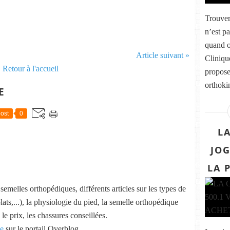
Trouver
n’est pa
quand o
Article suivant »
Cliniqu
Retour à l'accueil
propose
orthokin
E
ost
0
L
JOG
LA 
emelles orthopédiques, différents articles sur les types de
lats,...), la physiologie du pied, la semelle orthopédique
 le prix, les chassures conseillées.
ue
sur le portail Overblog