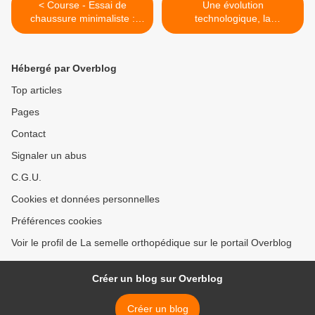
< Course - Essai de
Une évolution
chaussure minimaliste :
technologique, la
Inov-8 Road-X-Treme.
rééducation dynamique
L'avis de Kinépod.
kinépod du pied. >
Hébergé par Overblog
Top articles
Pages
Contact
Signaler un abus
C.G.U.
Cookies et données personnelles
Préférences cookies
Voir le profil de La semelle orthopédique sur le portail Overblog
Créer un blog sur Overblog
Créer un blog