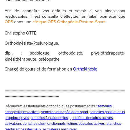
Afin de connaître vos défauts et savoir si vos pieds sont
rééducables, il est conseillé d'effectuer un bilan biomécanique
OPS
dans une
clinique OPS Orthopédie-Posture-Sport.
Christophe OTTE,
Orthokinésiste-Posturologue,
dipl. : podologue, orthopédiste, physiothérapeute-
kinésithérapeute, ostéopathe.
Chargé de cours et de formation en
Orthokinésie
--------------------------------------------------------------------------------------------------------
-----------------------------------------------
Découvrez les traitements orthopédiques posturaux actifs :
semelles
orthopédiques actives
,
semelles orthopédiques sport
,
semelles posturales et
proprioceptives,
semelles fonctionnelles
,
gouttières dentaires actives
,
activateurs dentaires pluri-fonctionnels
,
tétines buccales actives
,
planches
rééducatrices des yeux
,
activateurs posturaux
.