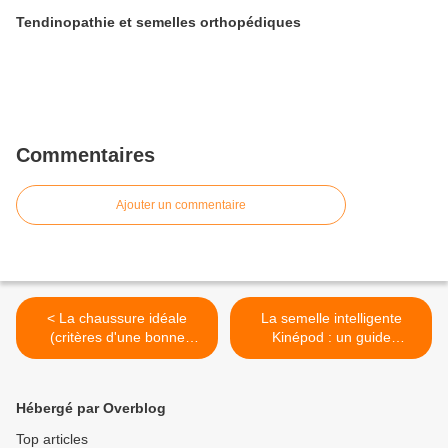
Tendinopathie et semelles orthopédiques
Commentaires
Ajouter un commentaire
< La chaussure idéale
La semelle intelligente
(critères d'une bonne
Kinépod : un guide
chaussure) : pour enfants,
proprioceptif pour le pied ?
adultes et sportifs.
>
Hébergé par Overblog
Top articles