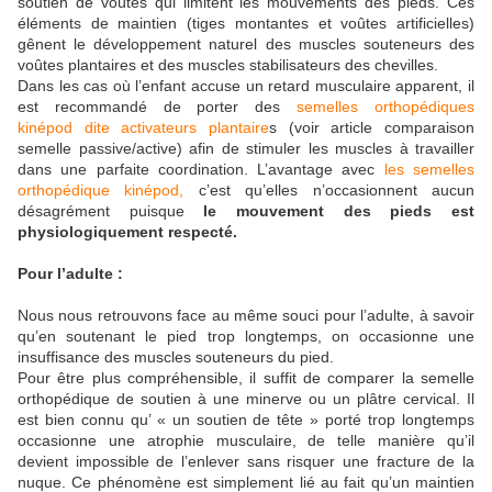
soutien de voûtes qui limitent les mouvements des pieds. Ces
éléments de maintien (tiges montantes et voûtes artificielles)
gênent le développement naturel des muscles souteneurs des
voûtes plantaires et des muscles stabilisateurs des chevilles.
Dans les cas où l’enfant accuse un retard musculaire apparent, il
est recommandé de porter des
semelles orthopédiques
kinépod dite activateurs plantaire
s (voir article comparaison
semelle passive/active) afin de stimuler les muscles à travailler
dans une parfaite coordination. L’avantage avec
les semelles
orthopédique kinépod,
c’est qu’elles n’occasionnent aucun
désagrément puisque
le mouvement des pieds est
physiologiquement respecté.
Pour l’adulte :
Nous nous retrouvons face au même souci pour l’adulte, à savoir
qu’en soutenant le pied trop longtemps, on occasionne une
insuffisance des muscles souteneurs du pied.
Pour être plus compréhensible, il suffit de comparer la semelle
orthopédique de soutien à une minerve ou un plâtre cervical. Il
est bien connu qu’ « un soutien de tête » porté trop longtemps
occasionne une atrophie musculaire, de telle manière qu’il
devient impossible de l’enlever sans risquer une fracture de la
nuque. Ce phénomène est simplement lié au fait qu’un maintien